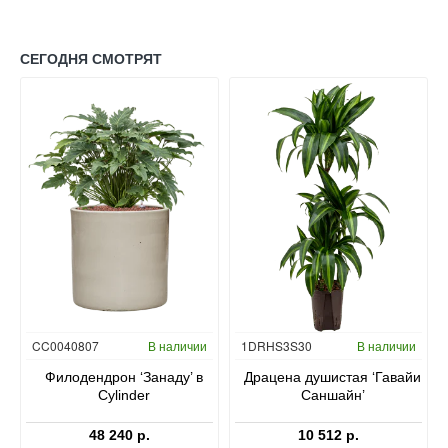
СЕГОДНЯ СМОТРЯТ
Гидропоника
CC0040807
В наличии
1DRHS3S30
В наличии
в
Филодендрон ‘Занаду’ в
Драцена душистая ‘Гавайи
Cylinder
Саншайн’
48 240 р.
10 512 р.