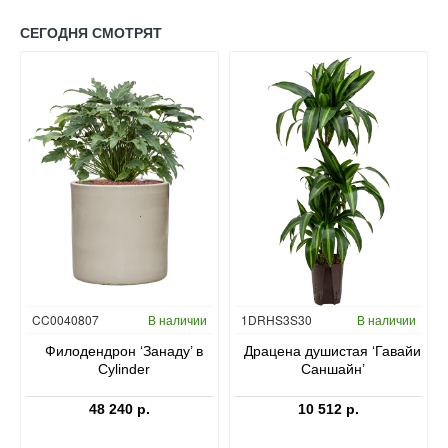
СЕГОДНЯ СМОТРЯТ
Гидропоника
CC0040807
В наличии
1DRHS3S30
В наличии
в
Филодендрон ‘Занаду’ в
Драцена душистая ‘Гавайи
Cylinder
Саншайн’
48 240 р.
10 512 р.