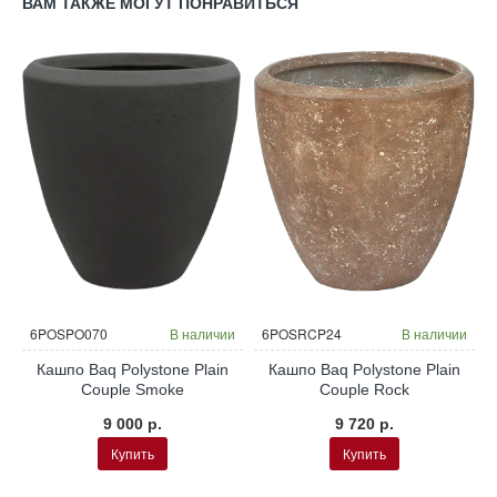
ВАМ ТАКЖЕ МОГУТ ПОНРАВИТЬСЯ
и
6POSPO070
В наличии
6POSRCP24
В наличии
Кашпо Baq Polystone Plain
Кашпо Baq Polystone Plain
Couple Smoke
Couple Rock
9 000 р.
9 720 р.
Купить
Купить