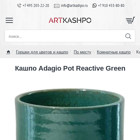
+7 495 203-22-20
info@artkashpo.ru
+7 910 433-80-80
поиск...
Горшки для цветов и кашпо
По месту
Комнатные кашпо
К
home
Кашпо Adagio Pot Reactive Green