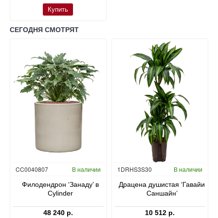
Купить
СЕГОДНЯ СМОТРЯТ
Гидропоника
CC0040807
В наличии
1DRHS3S30
В наличии
в
Филодендрон ‘Занаду’ в
Драцена душистая ‘Гавайи
Cylinder
Саншайн’
48 240 р.
10 512 р.