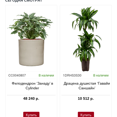
СЕГОДНЯ СМОТРЯТ
Гидропоника
CC0040807
В наличии
1DRHS3S30
В наличии
в
Филодендрон ‘Занаду’ в
Драцена душистая ‘Гавайи
Cylinder
Саншайн’
48 240 р.
10 512 р.
Купить
Купить