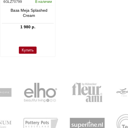
6GLZ70799
В наличии
6FSTDGD14
В наличии
C
Ваза Meja Splashed
Кашпо Cement & Stone
Cream
Dax L Dioriet Grey
1 980 р.
24 300 р.
Купить
Купить