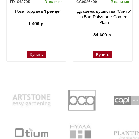
FD1062705
В наличии
CC0026409
В наличии
Роза Кордана ‘Гранде’
Драцена душистая ‘Синто’
в Baq Polystone Coated
Plain
1 406 р.
84 600 р.
Купить
Купить