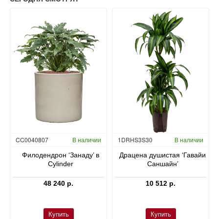
Гидропоника
CC0040807
В наличии
1DRHS3S30
В наличии
в
Филодендрон ‘Занаду’ в
Драцена душистая ‘Гавайи
Cylinder
Саншайн’
48 240 р.
10 512 р.
Купить
Купить