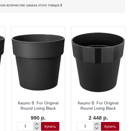
е количество заказа этого товара 8
Кашпо B. For Original
Кашпо B. For Original
Round Living Black
Round Living Black
990 р.
2 448 р.
Купить
Купить
Кашпо
Кашпо