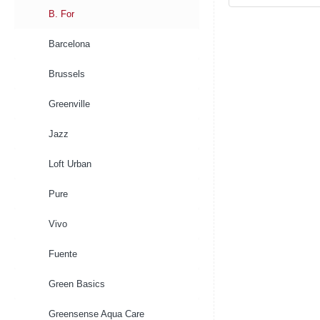
B.For
B.
B. For
Soft
For
Round
Original
Barcelona
White
Round
Living
Black
Brussels
Greenville
Jazz
Loft Urban
Pure
Vivo
Fuente
Green Basics
Greensense Aqua Care