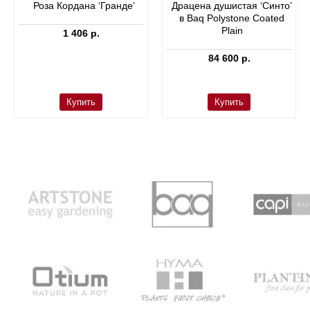
Роза Кордана ‘Гранде’
Драцена душистая ‘Синто’
в Baq Polystone Coated
Plain
1 406 р.
84 600 р.
Купить
Купить