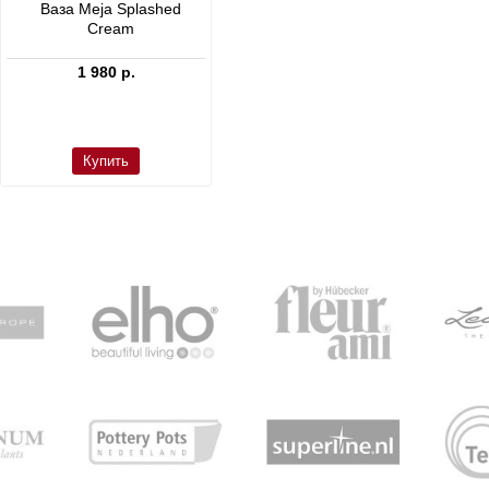
Ваза Meja Splashed
Кашпо Cement & Stone
Cream
Dax L Dioriet Grey
1 980 р.
24 300 р.
Купить
Купить