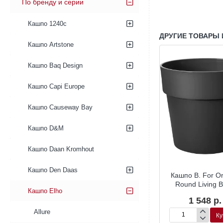
По бренду и серии
Кашпо 1240c
ДРУГИЕ ТОВАРЫ 
Кашпо Artstone
Кашпо Baq Design
Кашпо Capi Europe
Кашпо Causeway Bay
Кашпо D&M
Кашпо Daan Kromhout
Кашпо Den Daas
r Soft Round
Кашпо B.For Soft Round
Кашпо B. For Or
ite
White
Round Living B
Кашпо Elho
2 р.
1 278 р.
1 548 р.
Allure
Купить
Купить
Ку
Кашпо
Кашпо