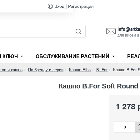
Вход | Регистрация
info@artka
для писем и
Д КЛЮЧ
ОБСЛУЖИВАНИЕ РАСТЕНИЙ
РЕА
тов и кашпо
По бренду и серии
Кашпо Elho
B. For
Кашпо B.For S
Кашпо B.For Soft Round 
1 278 