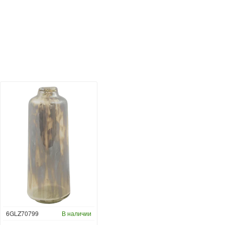
6GLZ70799
В наличии
6FSTDGD14
В наличии
C