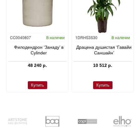
Гидропоника
CC0040807
В наличии
1DRHS3S30
В наличии
в
Филодендрон ‘Занаду’ в
Драцена душистая ‘Гавайи
Cylinder
Саншайн’
48 240 р.
10 512 р.
Купить
Купить