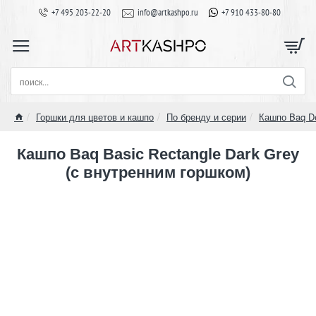
+7 495 203-22-20
info@artkashpo.ru
+7 910 433-80-80
поиск...
Горшки для цветов и кашпо
По бренду и серии
Кашпо Baq D
home
Кашпо Baq Basic Rectangle Dark Grey
(с внутренним горшком)