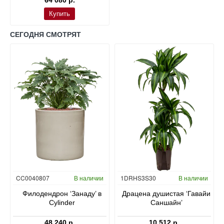
Купить
СЕГОДНЯ СМОТРЯТ
Гидропоника
CC0040807
В наличии
1DRHS3S30
В наличии
в
Филодендрон ‘Занаду’ в
Драцена душистая ‘Гавайи
Cylinder
Саншайн’
48 240 р.
10 512 р.