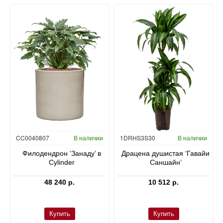
Гидропоника
CC0040807
В наличии
1DRHS3S30
В наличии
в
Филодендрон ‘Занаду’ в
Драцена душистая ‘Гавайи
Cylinder
Саншайн’
48 240 р.
10 512 р.
Купить
Купить