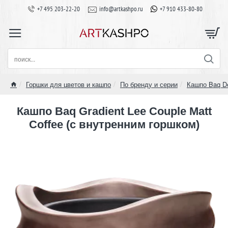
+7 495 203-22-20
info@artkashpo.ru
+7 910 433-80-80
поиск...
Горшки для цветов и кашпо
По бренду и серии
Кашпо Baq D
home
Кашпо Baq Gradient Lee Couple Matt
Coffee (с внутренним горшком)