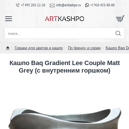
+7 495 203-22-20
info@artkashpo.ru
+7 910 433-80-80
поиск...
Горшки для цветов и кашпо
По бренду и серии
Кашпо Baq D
home
Кашпо Baq Gradient Lee Couple Matt
Grey (с внутренним горшком)