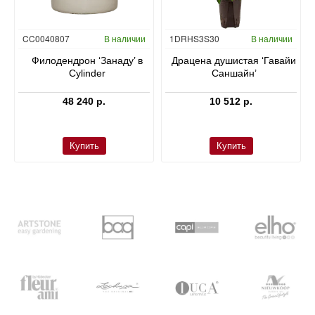
Гидропоника
CC0040807
В наличии
1DRHS3S30
В наличии
в
Филодендрон ‘Занаду’ в
Драцена душистая ‘Гавайи
Cylinder
Саншайн’
48 240 р.
10 512 р.
Купить
Купить