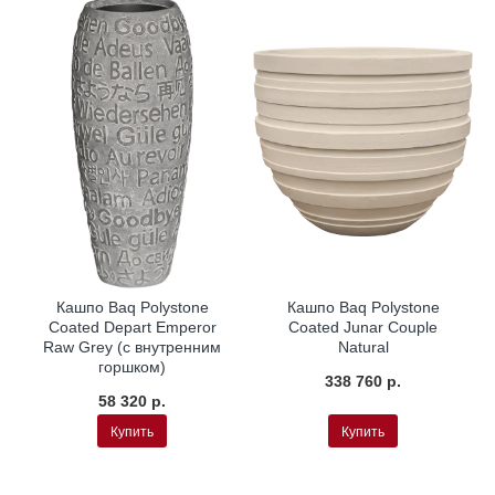
Кашпо Baq Polystone
Кашпо Baq Polystone
Coated Depart Emperor
Coated Junar Couple
Raw Grey (с внутренним
Natural
горшком)
338 760 р.
58 320 р.
Купить
Купить