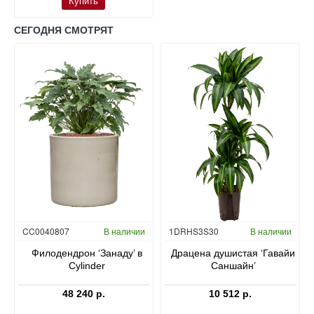
Купить
СЕГОДНЯ СМОТРЯТ
Гидропоника
CC0040807
В наличии
1DRHS3S30
В наличии
в
Филодендрон ‘Занаду’ в
Драцена душистая ‘Гавайи
Cylinder
Саншайн’
48 240 р.
10 512 р.