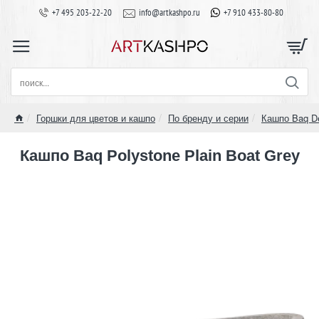
+7 495 203-22-20
info@artkashpo.ru
+7 910 433-80-80
поиск...
Горшки для цветов и кашпо
По бренду и серии
Кашпо Baq D
home
Кашпо Baq Polystone Plain Boat Grey