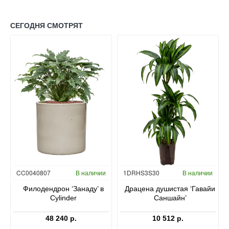
СЕГОДНЯ СМОТРЯТ
Гидропоника
CC0040807
В наличии
1DRHS3S30
В наличии
в
Филодендрон ‘Занаду’ в
Драцена душистая ‘Гавайи
Cylinder
Саншайн’
48 240 р.
10 512 р.