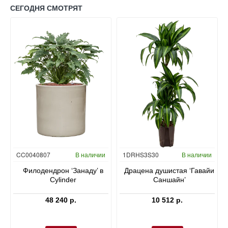
СЕГОДНЯ СМОТРЯТ
Гидропоника
CC0040807
В наличии
1DRHS3S30
В наличии
в
Филодендрон ‘Занаду’ в
Драцена душистая ‘Гавайи
Cylinder
Саншайн’
48 240 р.
10 512 р.