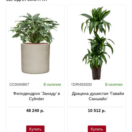
Гидропоника
CC0040807
В наличии
1DRHS3S30
В наличии
в
Филодендрон ‘Занаду’ в
Драцена душистая ‘Гавайи
Cylinder
Саншайн’
48 240 р.
10 512 р.
Купить
Купить