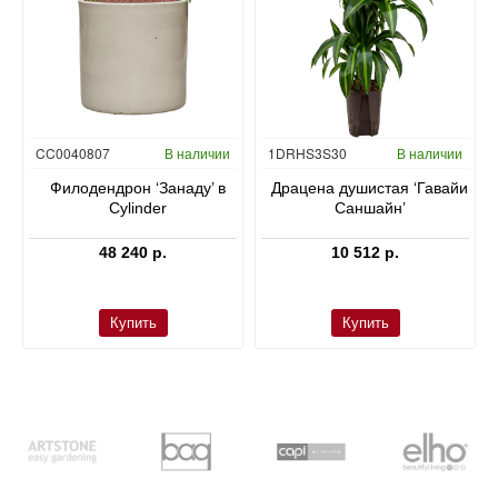
Гидропоника
CC0040807
В наличии
1DRHS3S30
В наличии
в
Филодендрон ‘Занаду’ в
Драцена душистая ‘Гавайи
Cylinder
Саншайн’
48 240 р.
10 512 р.
Купить
Купить