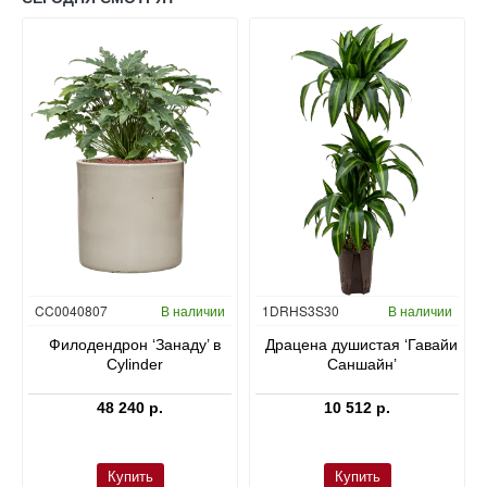
Гидропоника
CC0040807
В наличии
1DRHS3S30
В наличии
в
Филодендрон ‘Занаду’ в
Драцена душистая ‘Гавайи
Cylinder
Саншайн’
48 240 р.
10 512 р.
Купить
Купить