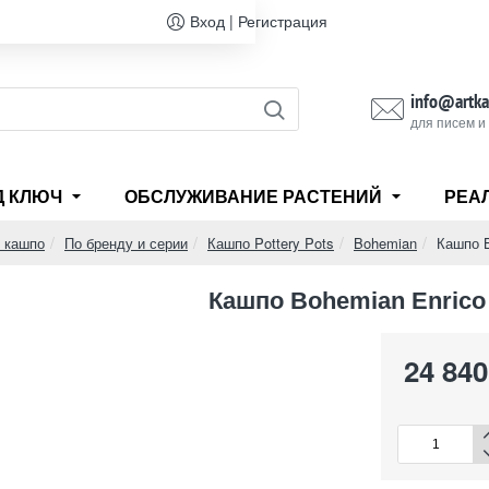
Вход | Регистрация
info@artka
для писем и
Д КЛЮЧ
ОБСЛУЖИВАНИЕ РАСТЕНИЙ
РЕА
и кашпо
По бренду и серии
Кашпо Pottery Pots
Bohemian
Кашпо B
Кашпо Bohemian Enrico
24 840