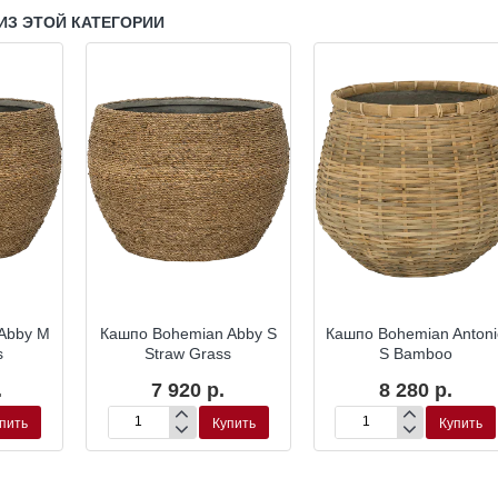
ИЗ ЭТОЙ КАТЕГОРИИ
Abby M
Кашпо Bohemian Abby S
Кашпо Bohemian Antoni
s
Straw Grass
S Bamboo
.
7 920 р.
8 280 р.
пить
Купить
Купить
Кашпо
Кашпо
Bohemian
Bohemian
Abby
Antonio
S
S