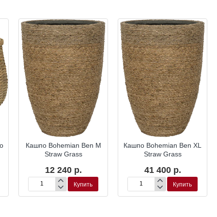
o
Кашпо Bohemian Ben M
Кашпо Bohemian Ben XL
Straw Grass
Straw Grass
12 240 р.
41 400 р.
Купить
Купить
Кашпо
Кашпо
Bohemian
Bohemian
Ben
Ben
M
XL