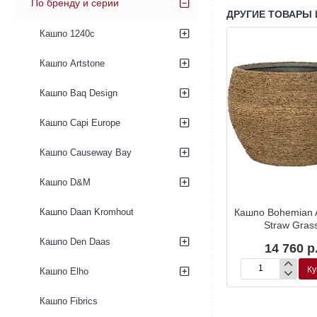
По бренду и серии
ДРУГИЕ ТОВАРЫ 
Кашпо 1240c
Кашпо Artstone
Кашпо Baq Design
Кашпо Capi Europe
Кашпо Causeway Bay
Кашпо D&M
mian Zayn S
Кашпо Bohemian Zayn
Кашпо Bohemian 
Кашпо Daan Kromhout
mboo
XS Bamboo
Straw Gras
Кашпо Den Daas
40 р.
23 400 р.
14 760 р
Купить
Купить
Ку
Кашпо Elho
Кашпо
Кашпо
Bohemian
Bohemian
Zayn
Abby
Кашпо Fibrics
XS
M