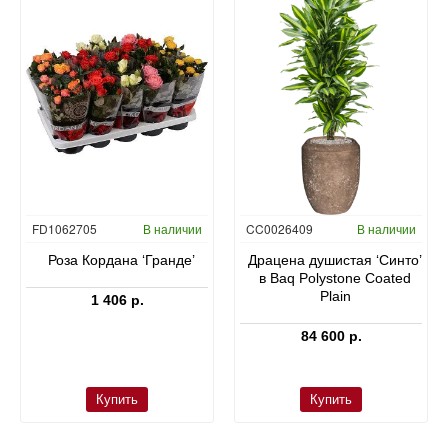
FD1062705
В наличии
CC0026409
В наличии
Роза Кордана ‘Гранде’
Драцена душистая ‘Синто’
в Baq Polystone Coated
Plain
1 406 р.
84 600 р.
Купить
Купить