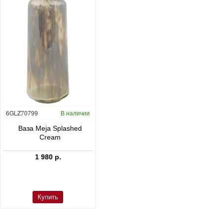
6GLZ70799
В наличии
6FSTDGD14
В наличии
C
Ваза Meja Splashed
Кашпо Cement & Stone
Cream
Dax L Dioriet Grey
1 980 р.
24 300 р.
Купить
Купить