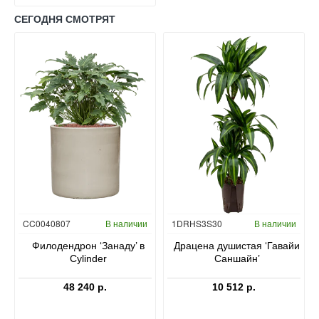
СЕГОДНЯ СМОТРЯТ
Гидропоника
CC0040807
В наличии
1DRHS3S30
В наличии
в
Филодендрон ‘Занаду’ в
Драцена душистая ‘Гавайи
Cylinder
Саншайн’
48 240 р.
10 512 р.