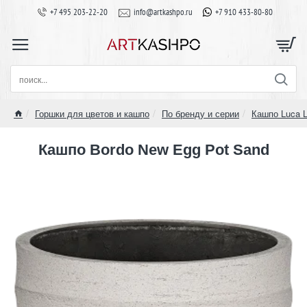
+7 495 203-22-20
info@artkashpo.ru
+7 910 433-80-80
поиск...
Горшки для цветов и кашпо
По бренду и серии
Кашпо Luca Li
home
Кашпо Bordo New Egg Pot Sand