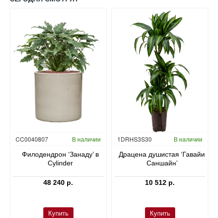
Гидропоника
CC0040807
В наличии
1DRHS3S30
В наличии
в
Филодендрон ‘Занаду’ в
Драцена душистая ‘Гавайи
Cylinder
Саншайн’
48 240 р.
10 512 р.
Купить
Купить