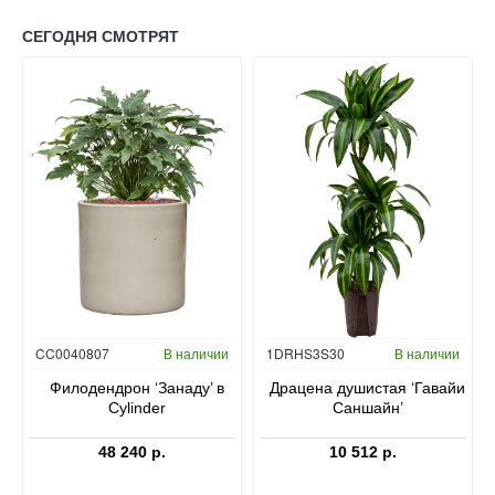
СЕГОДНЯ СМОТРЯТ
Гидропоника
CC0040807
В наличии
1DRHS3S30
В наличии
в
Филодендрон ‘Занаду’ в
Драцена душистая ‘Гавайи
Cylinder
Саншайн’
48 240 р.
10 512 р.