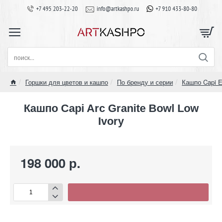
+7 495 203-22-20
info@artkashpo.ru
+7 910 433-80-80
поиск...
Горшки для цветов и кашпо
По бренду и серии
Кашпо Capi E
home
Кашпо Capi Arc Granite Bowl Low
Ivory
198 000 р.