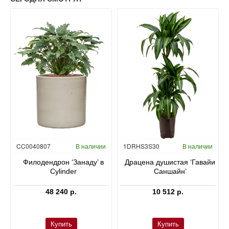
Гидропоника
CC0040807
В наличии
1DRHS3S30
В наличии
в
Филодендрон ‘Занаду’ в
Драцена душистая ‘Гавайи
Cylinder
Саншайн’
48 240 р.
10 512 р.
Купить
Купить