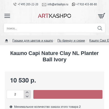
+7 495 203-22-20
info@artkashpo.ru
+7 910 433-80-80
поиск...
Горшки для цветов и кашпо
По бренду и серии
Кашпо Capi E
home
Кашпо Capi Nature Clay NL Planter
Ball Ivory
10 530 р.
Минимальное количество заказа этого товара 2