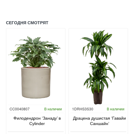
СЕГОДНЯ СМОТРЯТ
Гидропоника
CC0040807
В наличии
1DRHS3S30
В наличии
в
Филодендрон ‘Занаду’ в
Драцена душистая ‘Гавайи
Cylinder
Саншайн’