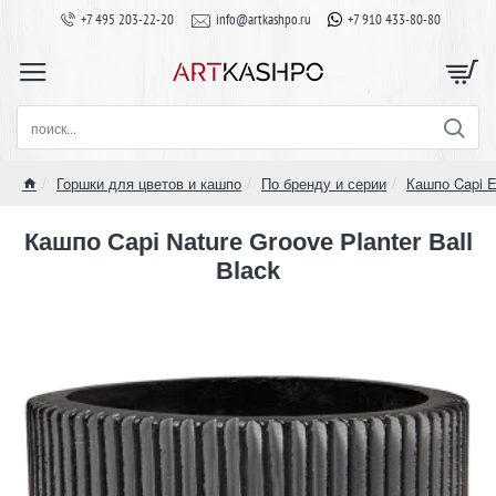
+7 495 203-22-20
info@artkashpo.ru
+7 910 433-80-80
поиск...
Горшки для цветов и кашпо
По бренду и серии
Кашпо Capi E
home
Кашпо Capi Nature Groove Planter Ball
Black