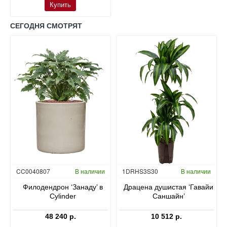
Купить
СЕГОДНЯ СМОТРЯТ
Гидропоника
CC0040807
В наличии
1DRHS3S30
В наличии
в
Филодендрон ‘Занаду’ в
Драцена душистая ‘Гавайи
Cylinder
Саншайн’
48 240 р.
10 512 р.