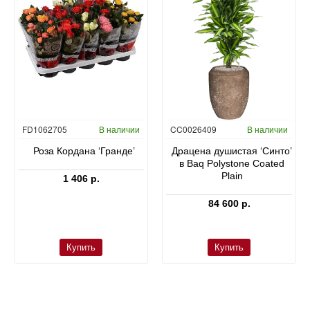
FD1062705
В наличии
CC0026409
В наличии
Роза Кордана ‘Гранде’
Драцена душистая ‘Синто’
в Baq Polystone Coated
Plain
1 406 р.
84 600 р.
Купить
Купить