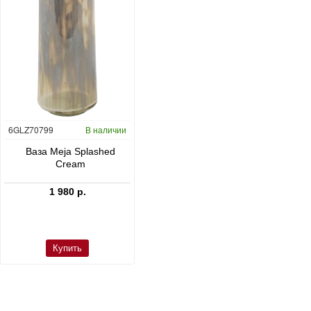
6GLZ70799
В наличии
6FSTDGD14
В наличии
C
Ваза Meja Splashed
Кашпо Cement & Stone
Cream
Dax L Dioriet Grey
1 980 р.
24 300 р.
Купить
Купить