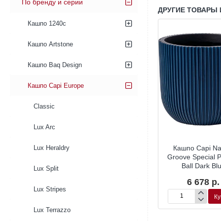
По бренду и серии
ДРУГИЕ ТОВАРЫ 
Кашпо 1240c
Кашпо Artstone
Кашпо Baq Design
Кашпо Capi Europe
Classic
Lux Arc
pi Nature
Кашпо Capi Nature
Кашпо Capi Na
Lux Heraldry
ial Vase Ball
Groove Special Vase Ball
Groove Special P
 Blue
Dark Blue
Ball Dark Bl
Lux Split
62 р.
3 168 р.
6 678 р.
Lux Stripes
Купить
Купить
Ку
Кашпо
Кашпо
Capi
Capi
Lux Terrazzo
Nature
Nature