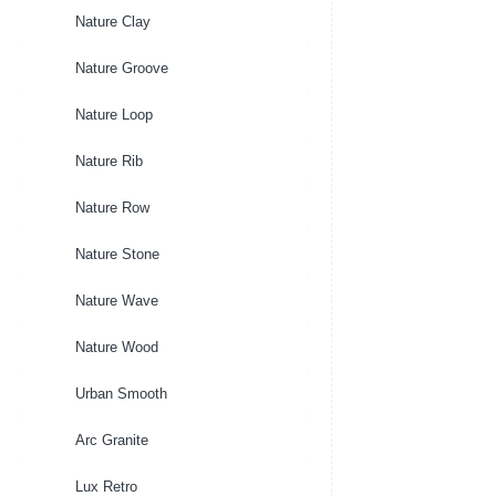
Groove
Groove
Nature Clay
Special
Special
Vase
Planter
Nature Groove
Ball
Ball
Dark
Dark
Blue
Blue
Nature Loop
Nature Rib
Nature Row
Nature Stone
Nature Wave
Nature Wood
Urban Smooth
Arc Granite
Lux Retro