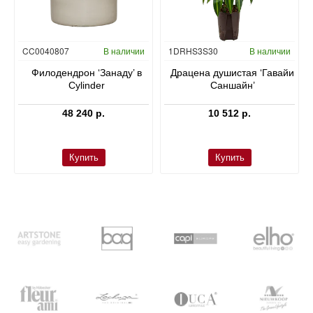
Гидропоника
CC0040807
В наличии
1DRHS3S30
В наличии
в
Филодендрон ‘Занаду’ в
Драцена душистая ‘Гавайи
Cylinder
Саншайн’
48 240 р.
10 512 р.
Купить
Купить