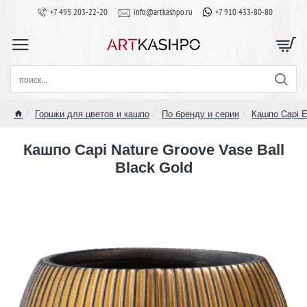
+7 495 203-22-20
info@artkashpo.ru
+7 910 433-80-80
поиск...
Горшки для цветов и кашпо
По бренду и серии
Кашпо Capi E
home
Кашпо Capi Nature Groove Vase Ball
Black Gold