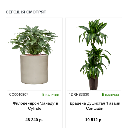
СЕГОДНЯ СМОТРЯТ
Гидропоника
CC0040807
В наличии
1DRHS3S30
В наличии
в
Филодендрон ‘Занаду’ в
Драцена душистая ‘Гавайи
Cylinder
Саншайн’
48 240 р.
10 512 р.