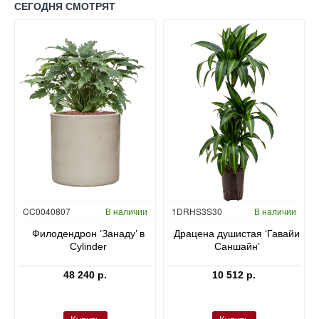
СЕГОДНЯ СМОТРЯТ
Гидропоника
CC0040807
В наличии
1DRHS3S30
В наличии
в
Филодендрон ‘Занаду’ в
Драцена душистая ‘Гавайи
Cylinder
Саншайн’
48 240 р.
10 512 р.