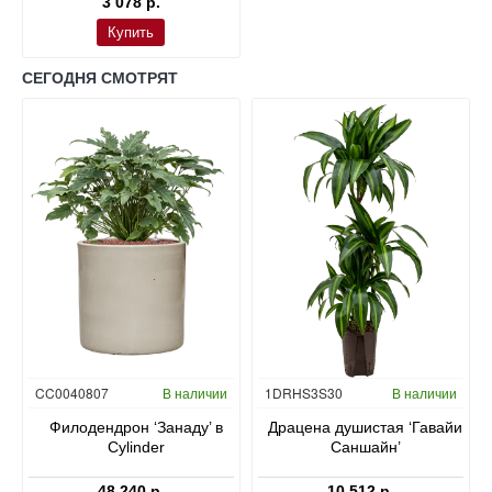
3 078 р.
Купить
СЕГОДНЯ СМОТРЯТ
Гидропоника
CC0040807
В наличии
1DRHS3S30
В наличии
в
Филодендрон ‘Занаду’ в
Драцена душистая ‘Гавайи
Cylinder
Саншайн’
48 240 р.
10 512 р.