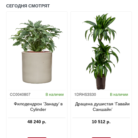
СЕГОДНЯ СМОТРЯТ
Гидропоника
CC0040807
В наличии
1DRHS3S30
В наличии
в
Филодендрон ‘Занаду’ в
Драцена душистая ‘Гавайи
Cylinder
Саншайн’
48 240 р.
10 512 р.