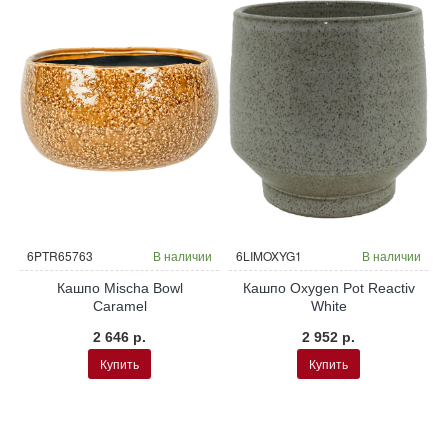
и
6PTR65763
В наличии
6LIMOXYG1
В наличии
Кашпо Mischa Bowl
Кашпо Oxygen Pot Reactiv
Caramel
White
2 646 р.
2 952 р.
Купить
Купить