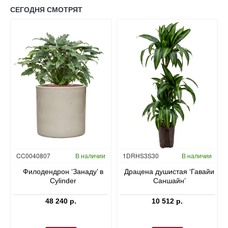
СЕГОДНЯ СМОТРЯТ
Гидропоника
CC0040807
В наличии
1DRHS3S30
В наличии
в
Филодендрон ‘Занаду’ в
Драцена душистая ‘Гавайи
Cylinder
Саншайн’
48 240 р.
10 512 р.