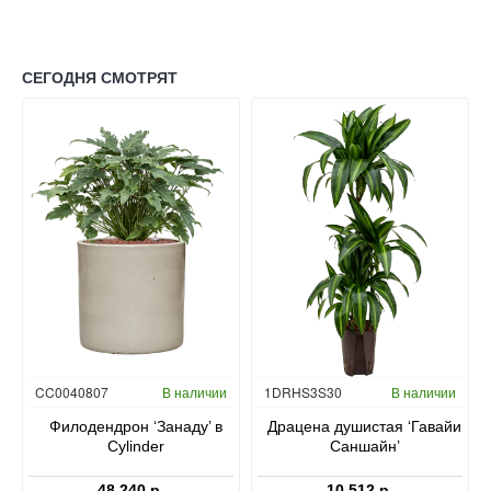
СЕГОДНЯ СМОТРЯТ
Гидропоника
CC0040807
В наличии
1DRHS3S30
В наличии
в
Филодендрон ‘Занаду’ в
Драцена душистая ‘Гавайи
Cylinder
Саншайн’
48 240 р.
10 512 р.