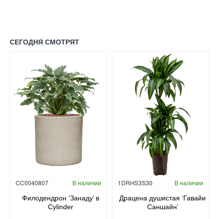
СЕГОДНЯ СМОТРЯТ
Гидропоника
CC0040807
В наличии
1DRHS3S30
В наличии
в
Филодендрон ‘Занаду’ в
Драцена душистая ‘Гавайи
Cylinder
Саншайн’