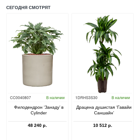
СЕГОДНЯ СМОТРЯТ
Гидропоника
CC0040807
В наличии
1DRHS3S30
В наличии
в
Филодендрон ‘Занаду’ в
Драцена душистая ‘Гавайи
Cylinder
Саншайн’
48 240 р.
10 512 р.