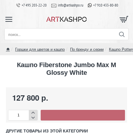
+7 495 203-22-20
info@artkashpo.ru
+7 910 433-80-80
поиск...
Горшки для цветов и кашпо
По бренду и серии
Кашпо Potter
home
Кашпо Fiberstone Jumbo Max M
Glossy White
127 800 р.
ДРУГИЕ ТОВАРЫ ИЗ ЭТОЙ КАТЕГОРИИ