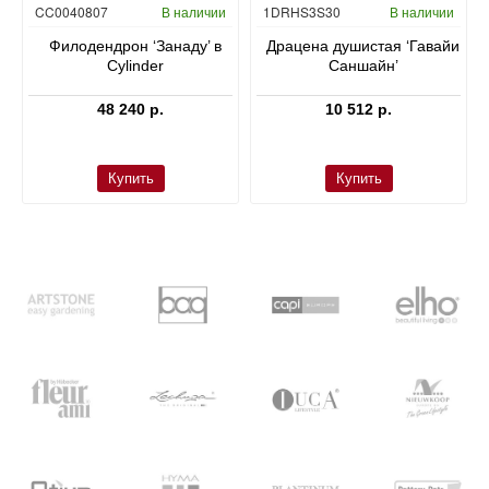
Гидропоника
CC0040807
В наличии
1DRHS3S30
В наличии
в
Филодендрон ‘Занаду’ в
Драцена душистая ‘Гавайи
Cylinder
Саншайн’
48 240 р.
10 512 р.
Купить
Купить