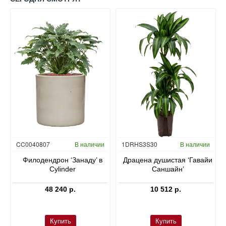
Гидропоника
CC0040807
В наличии
1DRHS3S30
В наличии
в
Филодендрон ‘Занаду’ в
Драцена душистая ‘Гавайи
Cylinder
Саншайн’
48 240 р.
10 512 р.
Купить
Купить