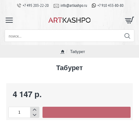
+7 495 203-22-20
info@artkashpo.ru
+7 910 433-80-80
поиск...
Табурет
home
Табурет
4 147 р.