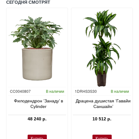
СЕГОДНЯ СМОТРЯТ
Гидропоника
CC0040807
В наличии
1DRHS3S30
В наличии
в
Филодендрон ‘Занаду’ в
Драцена душистая ‘Гавайи
Cylinder
Саншайн’
48 240 р.
10 512 р.
Купить
Купить