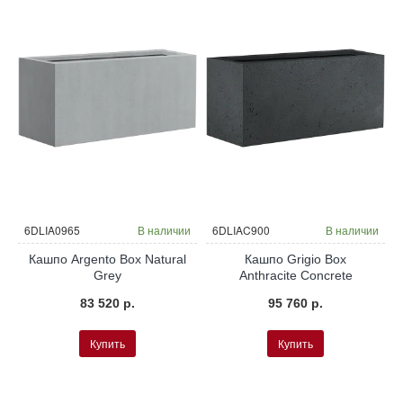
и
6DLIA0965
В наличии
6DLIAC900
В наличии
Кашпо Argento Box Natural
Кашпо Grigio Box
Grey
Anthracite Concrete
83 520 р.
95 760 р.
Купить
Купить