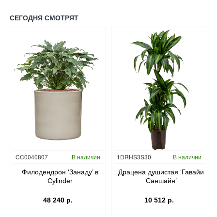
СЕГОДНЯ СМОТРЯТ
Гидропоника
CC0040807
В наличии
1DRHS3S30
В наличии
в
Филодендрон ‘Занаду’ в
Драцена душистая ‘Гавайи
Cylinder
Саншайн’
48 240 р.
10 512 р.