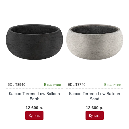
и
6DLIT8940
В наличии
6DLIT8740
В наличии
Кашпо Terreno Low Balloon
Кашпо Terreno Low Balloon
Earth
Sand
12 600 р.
12 600 р.
Купить
Купить