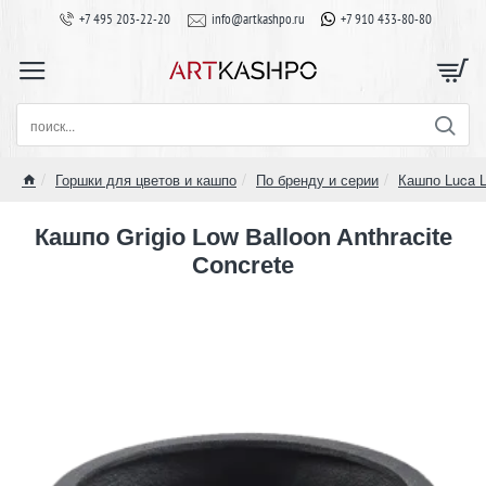
+7 495 203-22-20
info@artkashpo.ru
+7 910 433-80-80
поиск...
Горшки для цветов и кашпо
По бренду и серии
Кашпо Luca Li
home
Кашпо Grigio Low Balloon Anthracite
Concrete