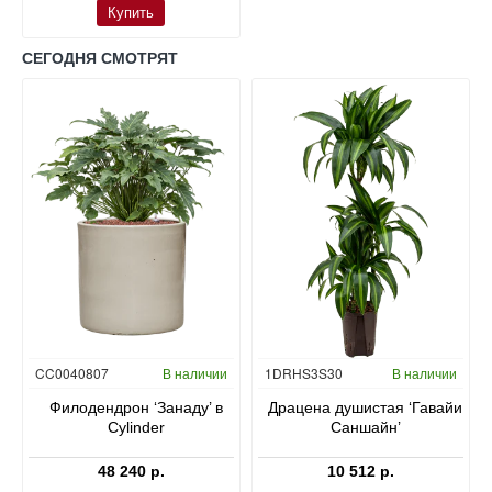
Купить
СЕГОДНЯ СМОТРЯТ
Гидропоника
CC0040807
В наличии
1DRHS3S30
В наличии
в
Филодендрон ‘Занаду’ в
Драцена душистая ‘Гавайи
Cylinder
Саншайн’
48 240 р.
10 512 р.