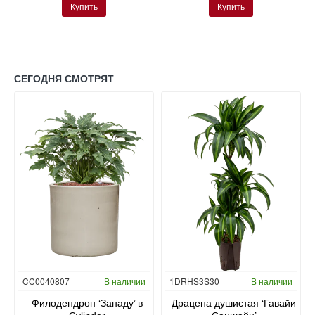
Купить
Купить
СЕГОДНЯ СМОТРЯТ
Гидропоника
CC0040807
В наличии
1DRHS3S30
В наличии
в
Филодендрон ‘Занаду’ в
Драцена душистая ‘Гавайи