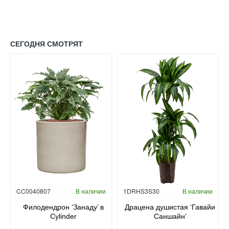
СЕГОДНЯ СМОТРЯТ
Гидропоника
CC0040807
В наличии
1DRHS3S30
В наличии
в
Филодендрон ‘Занаду’ в
Драцена душистая ‘Гавайи
Cylinder
Саншайн’