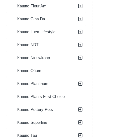
кашпо
Кашпо Fleur Ami
Macrame
Flowerpot
Кашпо Gina Da
Hanger
Brown
(для
Кашпо Luca Lifestyle
кашпо
15-
Кашпо NDT
22
см)
Кашпо Nieuwkoop
Кашпо Otium
Кашпо Plantinum
Кашпо Plants First Choice
Кашпо Pottery Pots
Кашпо Superline
Кашпо Tau