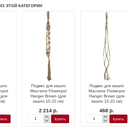
ИЗ ЭТОЙ КАТЕГОРИИ
ашпо
Подвес для кашпо
Подвес для кашпо
rpot
Macrame Flowerpot
Macrame Flowerpot
(для
Hanger Brown (для
Hanger Brown (для
см)
кашпо 15-22 см)
кашпо 15-22 см)
2 214 р.
468 р.
пить
Купить
Купить
Подвес
Подвес
для
для