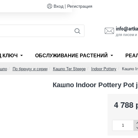
Вход | Регистрация
info@artka
для писем и
Д КЛЮЧ
ОБСЛУЖИВАНИЕ РАСТЕНИЙ
РЕА
ашпо
По бренду и серии
Кашпо Ter Steege
Indoor Pottery
Кашпо In
Кашпо Indoor Pottery Pot 
4 788 