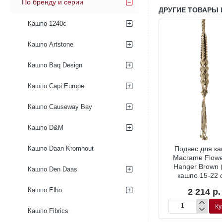
По бренду и серии
ДРУГИЕ ТОВАРЫ 
Кашпо 1240c
Кашпо Artstone
Кашпо Baq Design
Кашпо Capi Europe
Кашпо Causeway Bay
Кашпо D&M
Подвес для к
Кашпо Daan Kromhout
Macrame Flowe
Hanger Brown 
Кашпо Den Daas
кашпо 15-22 
Кашпо Elho
2 214 р.
Ку
Подвес
Кашпо Fibrics
для