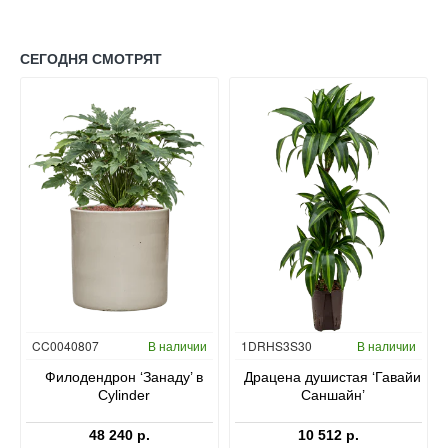
СЕГОДНЯ СМОТРЯТ
Гидропоника
CC0040807
В наличии
1DRHS3S30
В наличии
в
Филодендрон ‘Занаду’ в
Драцена душистая ‘Гавайи
Cylinder
Саншайн’
48 240 р.
10 512 р.