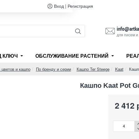
Вход | Регистрация
info@artka
для писем и
Д КЛЮЧ
ОБСЛУЖИВАНИЕ РАСТЕНИЙ
РЕА
 цветов и кашпо
По бренду и серии
Кашпо Ter Steege
Kaat
Кашп
Кашпо Kaat Pot G
2 412 