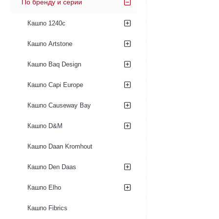
По бренду и серии
Кашпо 1240c
Кашпо Artstone
Кашпо Baq Design
Кашпо Capi Europe
Кашпо Causeway Bay
Кашпо D&M
Кашпо Daan Kromhout
Кашпо Den Daas
Кашпо Elho
Кашпо Fibrics