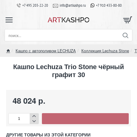
+7 495 203-22-20
info@artkashpo.ru
+7 910 433-80-80
поиск...
Кашпо с автополивом LECHUZA
Коллекция Lechuza Stone
T
home
Кашпо Lechuza Trio Stone чёрный
графит 30
48 024 р.
ДРУГИЕ ТОВАРЫ ИЗ ЭТОЙ КАТЕГОРИИ