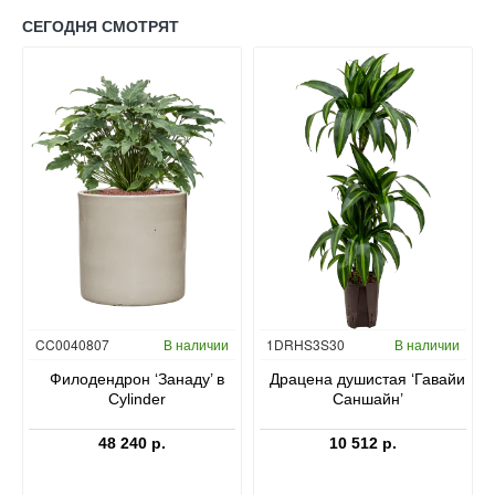
СЕГОДНЯ СМОТРЯТ
Гидропоника
CC0040807
В наличии
1DRHS3S30
В наличии
в
Филодендрон ‘Занаду’ в
Драцена душистая ‘Гавайи
Cylinder
Саншайн’
48 240 р.
10 512 р.