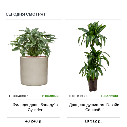
СЕГОДНЯ СМОТРЯТ
Гидропоника
CC0040807
В наличии
1DRHS3S30
В наличии
в
Филодендрон ‘Занаду’ в
Драцена душистая ‘Гавайи
Cylinder
Саншайн’
48 240 р.
10 512 р.