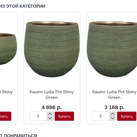
ИЗ ЭТОЙ КАТЕГОРИИ
 Shiny
Кашпо Lydia Pot Shiny
Кашпо Lydia Pot Shiny
Green
Green
4 896 р.
3 168 р.
пить
Купить
Купить
Кашпо
Кашпо
Lydia
Lydia
Pot
Pot
Shiny
Shiny
УТ ПОНРАВИТЬСЯ