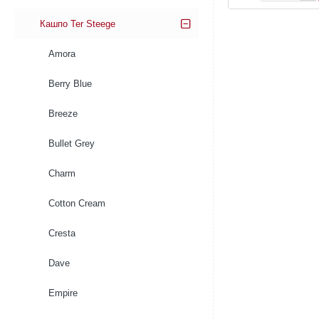
Jolin
Pot
Кашпо Ter Steege
Ochre
Amora
Berry Blue
Breeze
Bullet Grey
Charm
Cotton Cream
Cresta
Dave
Empire