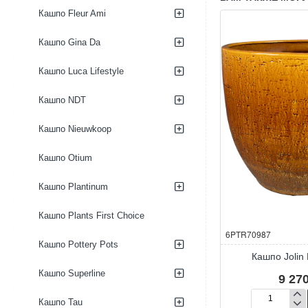
Purple
Green
Кашпо Fleur Ami
Кашпо Gina Da
Кашпо Luca Lifestyle
Кашпо NDT
Кашпо Nieuwkoop
Кашпо Otium
Кашпо Plantinum
Кашпо Plants First Choice
6PTR70987
Кашпо Pottery Pots
Кашпо Jolin
Кашпо Superline
9 270
Кашпо Tau
Кашпо