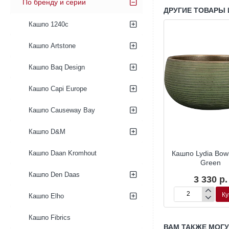
По бренду и серии
ДРУГИЕ ТОВАРЫ 
Кашпо 1240c
Кашпо Artstone
Кашпо Baq Design
Кашпо Capi Europe
Кашпо Causeway Bay
Кашпо D&M
a Pot Shiny
Кашпо Lydia Pot Shiny
Кашпо Lydia Bowl
Кашпо Daan Kromhout
rple
Purple
Green
Кашпо Den Daas
18 р.
2 232 р.
3 330 р.
Купить
Купить
Ку
Кашпо Elho
Кашпо
Кашпо
Lydia
Lydia
Pot
Bowl
Кашпо Fibrics
Shiny
Shiny
ВАМ ТАКЖЕ МОГ