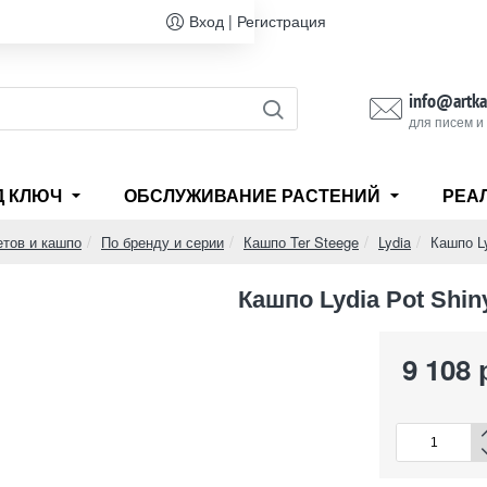
Вход | Регистрация
info@artka
для писем и
Д КЛЮЧ
ОБСЛУЖИВАНИЕ РАСТЕНИЙ
РЕА
етов и кашпо
По бренду и серии
Кашпо Ter Steege
Lydia
Кашпо Ly
Кашпо Lydia Pot Shin
9 108 