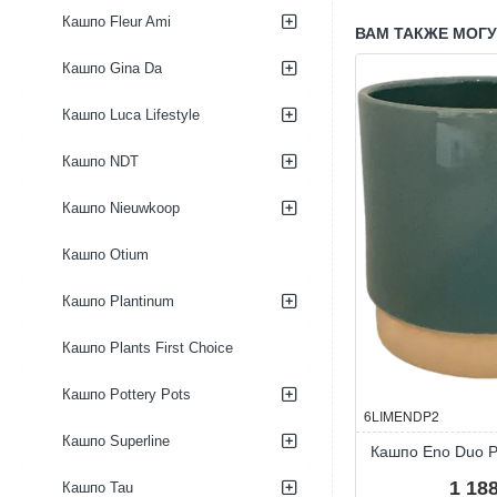
Pot
Pot
Кашпо Fleur Ami
Thyme
Blush
ВАМ ТАКЖЕ МОГ
Кашпо Gina Da
Кашпо Luca Lifestyle
Кашпо NDT
Кашпо Nieuwkoop
Кашпо Otium
Кашпо Plantinum
Кашпо Plants First Choice
Кашпо Pottery Pots
6LIMENDP2
Кашпо Superline
Кашпо Eno Duo Po
1 188
Кашпо Tau