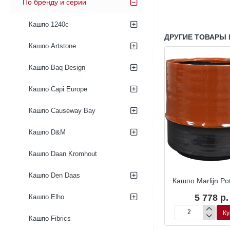
По бренду и серии
Кашпо 1240c
ДРУГИЕ ТОВАРЫ 
Кашпо Artstone
Кашпо Baq Design
Кашпо Capi Europe
Кашпо Causeway Bay
Кашпо D&M
Кашпо Daan Kromhout
Кашпо Den Daas
jn Pot Blush
Кашпо Marlijn Pot Thyme
Кашпо Marlijn Po
74 р.
7 992 р.
5 778 р.
Кашпо Elho
Купить
Купить
Ку
Кашпо
Кашпо
Кашпо Fibrics
Marlijn
Marlijn