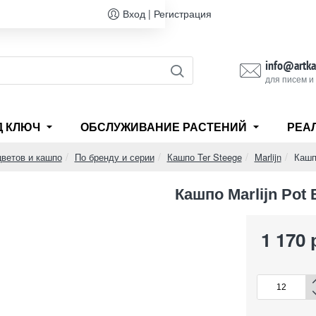
Вход | Регистрация
info@artka
для писем и
Д КЛЮЧ
ОБСЛУЖИВАНИЕ РАСТЕНИЙ
РЕА
цветов и кашпо
По бренду и серии
Кашпо Ter Steege
Marlijn
Кашпо
Кашпо Marlijn Pot 
1 170 