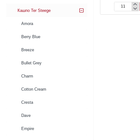
Кашпо
Кашпо Ter Steege
Eno
Duo
Amora
Pot
Dusty
Berry Blue
Petrol
Breeze
Bullet Grey
Charm
Cotton Cream
Cresta
Dave
Empire