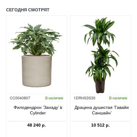
СЕГОДНЯ СМОТРЯТ
Гидропоника
CC0040807
В наличии
1DRHS3S30
В наличии
в
Филодендрон ‘Занаду’ в
Драцена душистая ‘Гавайи
Cylinder
Саншайн’
48 240 р.
10 512 р.