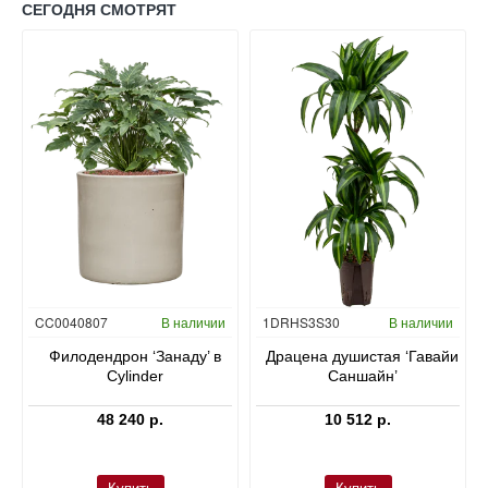
СЕГОДНЯ СМОТРЯТ
Гидропоника
CC0040807
В наличии
1DRHS3S30
В наличии
в
Филодендрон ‘Занаду’ в
Драцена душистая ‘Гавайи
Cylinder
Саншайн’
48 240 р.
10 512 р.